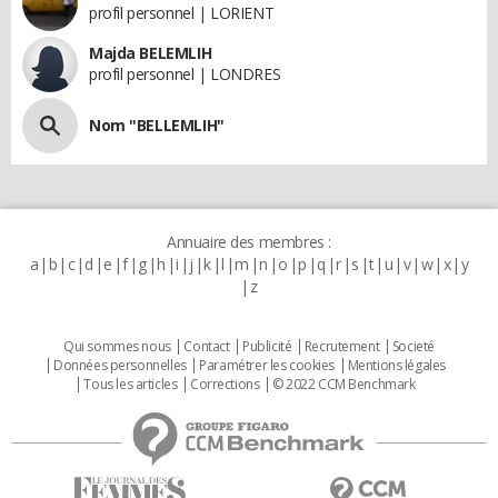
profil personnel | LORIENT
Majda BELEMLIH
profil personnel | LONDRES
Nom "BELLEMLIH"
Annuaire des membres :
a
b
c
d
e
f
g
h
i
j
k
l
m
n
o
p
q
r
s
t
u
v
w
x
y
z
Qui sommes nous
Contact
Publicité
Recrutement
Societé
Données personnelles
Paramétrer les cookies
Mentions légales
Tous les articles
Corrections
© 2022 CCM Benchmark