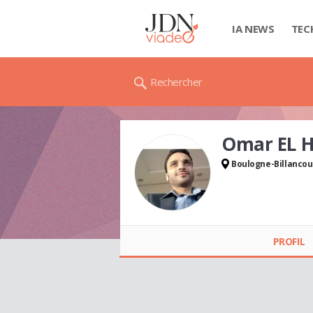
IA NEWS
TEC
Rechercher
Omar EL 
Boulogne-Billancou
Omar EL
HADDAOUI
PROFIL