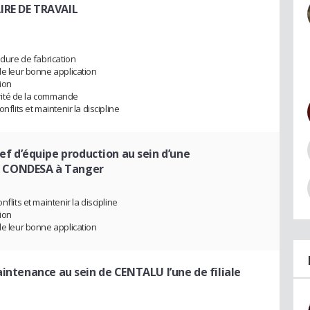
IRE DE TRAVAIL
édure de fabrication
de leur bonne application
ion
iorité de la commande
nflits et maintenir la discipline
ef d’équipe production au sein d’une
 CONDESA à Tanger
flits et maintenir la discipline
ion
de leur bonne application
aintenance au sein de CENTALU l’une de filiale