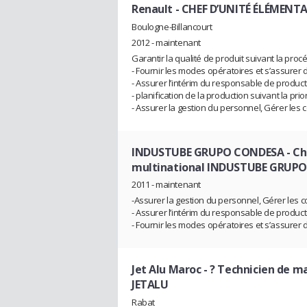
Renault
- CHEF D’UNITÉ ÉLÉMENTA
Boulogne-Billancourt
2012 - maintenant
Garantir la qualité de produit suivant la proc
- Fournir les modes opératoires et s’assurer 
- Assurer l’intérim du responsable de product
- planification de la production suivant la pr
- Assurer la gestion du personnel, Gérer les co
INDUSTUBE GRUPO CONDESA
- Ch
multinational INDUSTUBE GRUPO
2011 - maintenant
-Assurer la gestion du personnel, Gérer les con
- Assurer l’intérim du responsable de product
- Fournir les modes opératoires et s’assurer 
Jet Alu Maroc
- ? Technicien de m
JETALU
Rabat