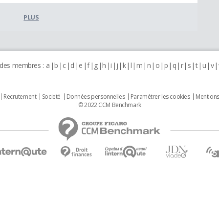
PLUS
 des membres :
a
b
c
d
e
f
g
h
i
j
k
l
m
n
o
p
q
r
s
t
u
v
Recrutement
Societé
Données personnelles
Paramétrer les cookies
Mentions
© 2022 CCM Benchmark