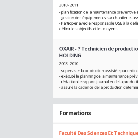
2010 - 2011
- planification de la maintenance préventive e
- gestion des équipements sur chantier et ass
- Participer avec le responsable QSE à la défi
définir les objectifs et les moyens
OXAIR
- ? Technicien de product
HOLDING
2008 - 2010
- superviser la production assistée par ordin
- exécuté le planning de la maintenance prév
- rédaction le rapport journalier de la produ
- assuré la cadence de la production déterm
Formations
Faculté Des Sciences Et Techniqu