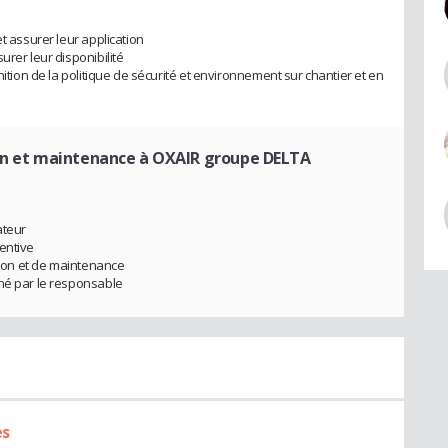
t assurer leur application
urer leur disponibilité
nition de la politique de sécurité et environnement sur chantier et en
ion et maintenance à OXAIR groupe DELTA
ateur
entive
ction et de maintenance
iné par le responsable
es