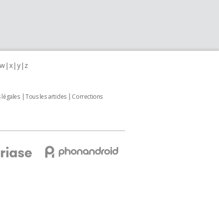
w
x
y
z
 légales
Tous les articles
Corrections