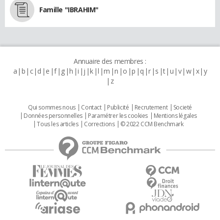
Famille "IBRAHIM"
Annuaire des membres :
a
b
c
d
e
f
g
h
i
j
k
l
m
n
o
p
q
r
s
t
u
v
w
x
y
z
Qui sommes nous
Contact
Publicité
Recrutement
Societé
Données personnelles
Paramétrer les cookies
Mentions légales
Tous les articles
Corrections
© 2022 CCM Benchmark