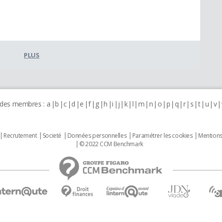
PLUS
 des membres :
a
b
c
d
e
f
g
h
i
j
k
l
m
n
o
p
q
r
s
t
u
v
Recrutement
Societé
Données personnelles
Paramétrer les cookies
Mentions
© 2022 CCM Benchmark