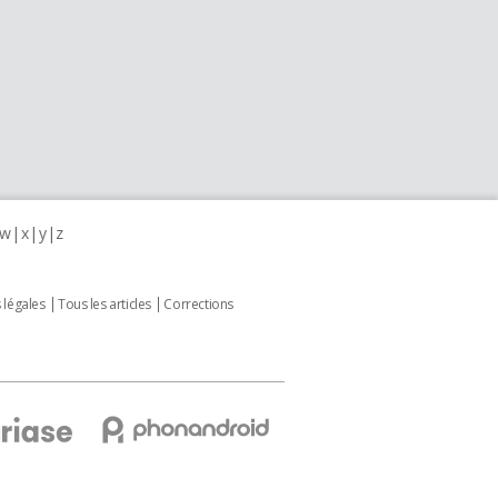
w
x
y
z
 légales
Tous les articles
Corrections