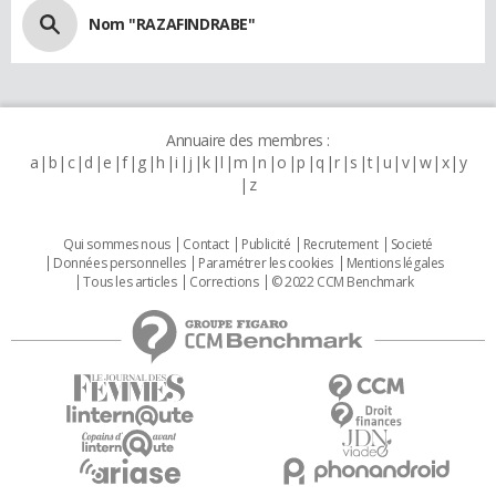
Nom "RAZAFINDRABE"
Annuaire des membres :
a
b
c
d
e
f
g
h
i
j
k
l
m
n
o
p
q
r
s
t
u
v
w
x
y
z
Qui sommes nous
Contact
Publicité
Recrutement
Societé
Données personnelles
Paramétrer les cookies
Mentions légales
Tous les articles
Corrections
© 2022 CCM Benchmark