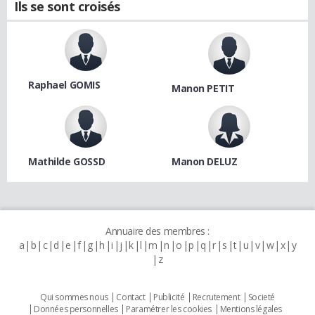
Ils se sont croisés
Raphael GOMIS
Manon PETIT
Mathilde GOSSD
Manon DELUZ
Annuaire des membres :
a
b
c
d
e
f
g
h
i
j
k
l
m
n
o
p
q
r
s
t
u
v
w
x
y
z
Qui sommes nous
Contact
Publicité
Recrutement
Societé
Données personnelles
Paramétrer les cookies
Mentions légales