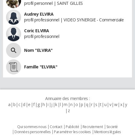
profil personnel | SAINT GILLES
Audrey ELVIRA
profil professionnel | VIDEO SYNERGIE - Commerciale
Coric ELVIRA
profil professionnel
Nom "ELVIRA"
Famille "ELVIRA"
Annuaire des membres :
a
b
c
d
e
f
g
h
i
j
k
l
m
n
o
p
q
r
s
t
u
v
w
x
y
z
Qui sommes nous
Contact
Publicité
Recrutement
Societé
Données personnelles
Paramétrer les cookies
Mentions légales