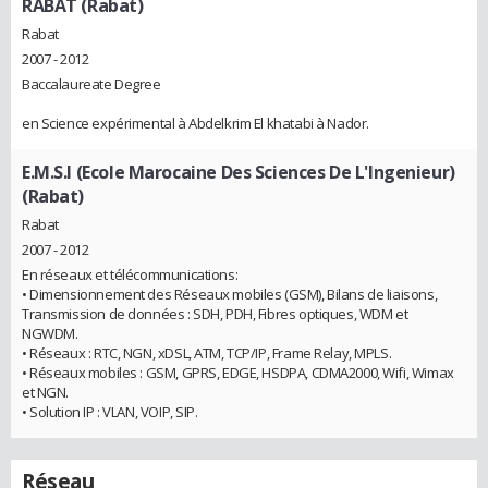
RABAT (Rabat)
Rabat
2007 - 2012
Baccalaureate Degree
en Science expérimental à Abdelkrim El khatabi à Nador.
E.M.S.I (Ecole Marocaine Des Sciences De L'Ingenieur)
(Rabat)
Rabat
2007 - 2012
En réseaux et télécommunications:
• Dimensionnement des Réseaux mobiles (GSM), Bilans de liaisons,
Transmission de données : SDH, PDH, Fibres optiques, WDM et
NGWDM.
• Réseaux : RTC, NGN, xDSL, ATM, TCP/IP, Frame Relay, MPLS.
• Réseaux mobiles : GSM, GPRS, EDGE, HSDPA, CDMA2000, Wifi, Wimax
et NGN.
• Solution IP : VLAN, VOIP, SIP.
Réseau