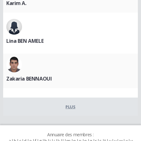
Karim A.
Lina BEN AMELE
Zakaria BENNAOUI
PLUS
Annuaire des membres :
a
b
c
d
e
f
g
h
i
j
k
l
m
n
o
p
q
r
s
t
u
v
w
x
y