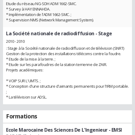
Etude du réseau NG-SDH ADM 1662-SMC.
* Survey à HAY ENNAHDA.
* Implémentation de l'ADM 1662-SMC. ;
* Supervision NMS (Network Management System).
La Société nationale de radiodiffusion
- Stage
2010 - 2010
: Stage à la Société nationale de radiodiffusion et de télévision (SNRT)
Gestion de la protection des installations télécoms contre la foudre.
* Etude de la mise à la terre. ;
* Etude sur les parafoudres de la station terrienne de ZAIR.
Projets académiques:
* VOIP SUR L'UMTS. ;
* Conception d'une structure d'aimants permanents pour l'IRM portable.
;
* La télévision sur ADSL.
Formations
Ecole Marocaine Des Sciences De L'Ingenieur - EMSI