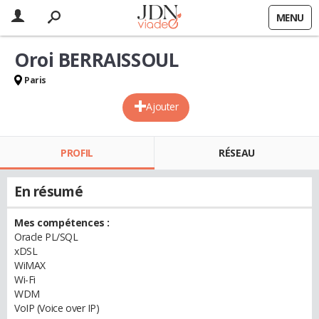
MENU
Oroi BERRAISSOUL
Paris
Ajouter
PROFIL
RÉSEAU
En résumé
Mes compétences :
Oracle PL/SQL
xDSL
WiMAX
Wi-Fi
WDM
VoIP (Voice over IP)