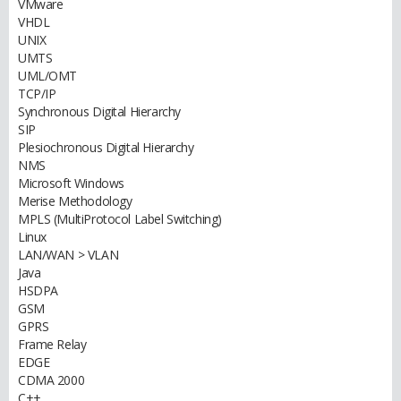
VMware
VHDL
UNIX
UMTS
UML/OMT
TCP/IP
Synchronous Digital Hierarchy
SIP
Plesiochronous Digital Hierarchy
NMS
Microsoft Windows
Merise Methodology
MPLS (MultiProtocol Label Switching)
Linux
LAN/WAN > VLAN
Java
HSDPA
GSM
GPRS
Frame Relay
EDGE
CDMA 2000
C++