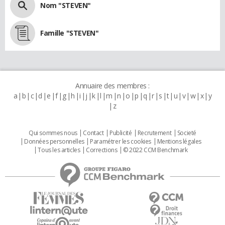
Nom "STEVEN"
Famille "STEVEN"
Annuaire des membres :
a
b
c
d
e
f
g
h
i
j
k
l
m
n
o
p
q
r
s
t
u
v
w
x
y
z
Qui sommes nous
Contact
Publicité
Recrutement
Societé
Données personnelles
Paramétrer les cookies
Mentions légales
Tous les articles
Corrections
© 2022 CCM Benchmark