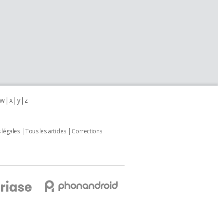
w
x
y
z
 légales
Tous les articles
Corrections