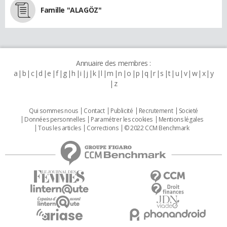
Famille "ALAGÖZ"
Annuaire des membres :
a
b
c
d
e
f
g
h
i
j
k
l
m
n
o
p
q
r
s
t
u
v
w
x
y
z
Qui sommes nous
Contact
Publicité
Recrutement
Societé
Données personnelles
Paramétrer les cookies
Mentions légales
Tous les articles
Corrections
© 2022 CCM Benchmark