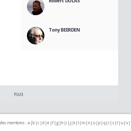
Robert DULAS
Tony BEERDEN
PLUS
 des membres :
a
b
c
d
e
f
g
h
i
j
k
l
m
n
o
p
q
r
s
t
u
v