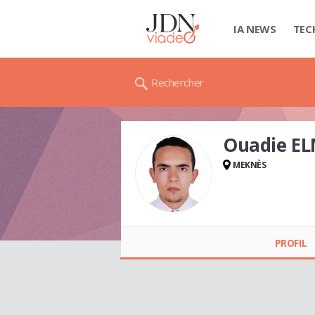
IA NEWS
TEC
Rechercher
Ouadie E
MEKNÈS
Ouadie
ELMOUSSADEQ
PROFIL