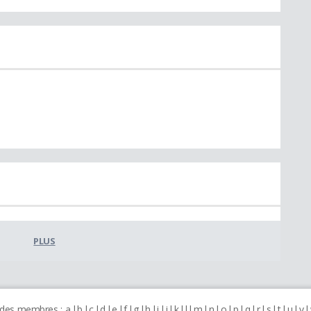
PLUS
 des membres :
a
b
c
d
e
f
g
h
i
j
k
l
m
n
o
p
q
r
s
t
u
v