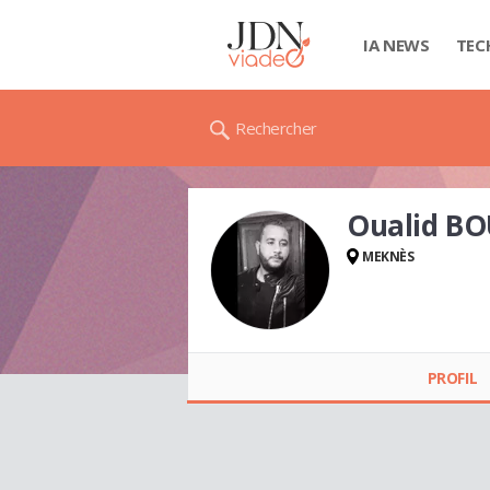
IA NEWS
TEC
Rechercher
Oualid B
MEKNÈS
Oualid
BOUTAKRABIN
PROFIL