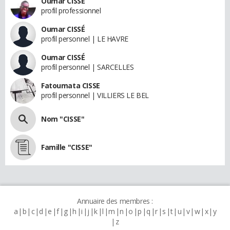
Oumar CISSE
profil professionnel
Oumar CISSÉ
profil personnel | LE HAVRE
Oumar CISSÉ
profil personnel | SARCELLES
Fatoumata CISSE
profil personnel | VILLIERS LE BEL
Nom "CISSE"
Famille "CISSE"
Annuaire des membres :
a
b
c
d
e
f
g
h
i
j
k
l
m
n
o
p
q
r
s
t
u
v
w
x
y
z