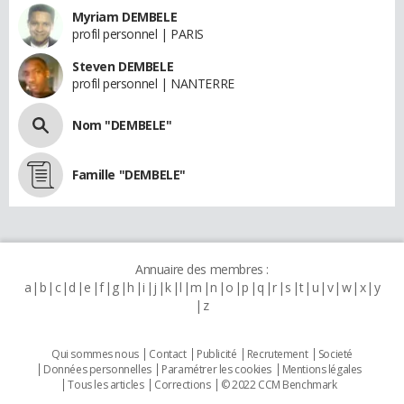
Myriam DEMBELE
profil personnel | PARIS
Steven DEMBELE
profil personnel | NANTERRE
Nom "DEMBELE"
Famille "DEMBELE"
Annuaire des membres :
a
b
c
d
e
f
g
h
i
j
k
l
m
n
o
p
q
r
s
t
u
v
w
x
y
z
Qui sommes nous
Contact
Publicité
Recrutement
Societé
Données personnelles
Paramétrer les cookies
Mentions légales
Tous les articles
Corrections
© 2022 CCM Benchmark