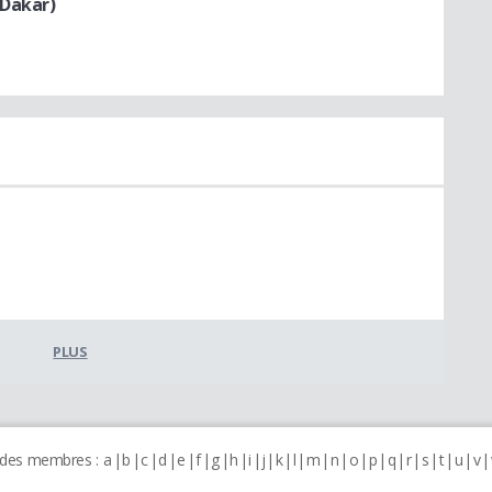
(Dakar)
PLUS
 des membres :
a
b
c
d
e
f
g
h
i
j
k
l
m
n
o
p
q
r
s
t
u
v