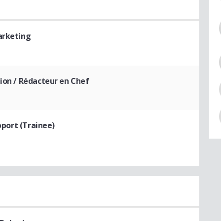
arketing
tion / Rédacteur en Chef
pport (Trainee)