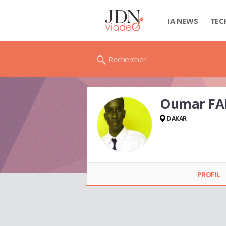
IA NEWS
TEC
Rechercher
Oumar FA
DAKAR
Oumar FALL
PROFIL