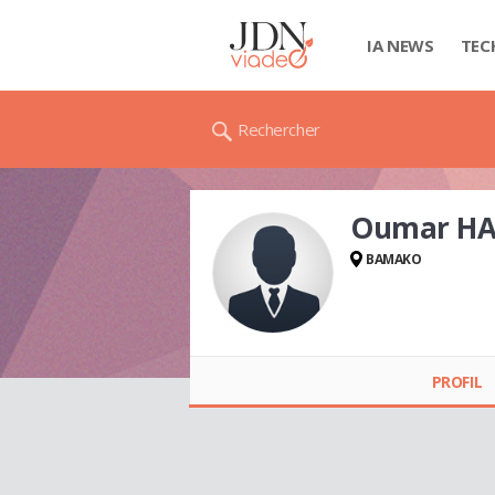
IA NEWS
TEC
Rechercher
Oumar H
BAMAKO
Oumar HANNE
PROFIL