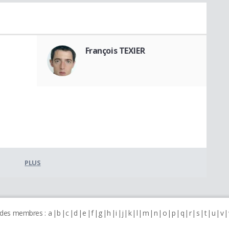
François TEXIER
PLUS
 des membres :
a
b
c
d
e
f
g
h
i
j
k
l
m
n
o
p
q
r
s
t
u
v