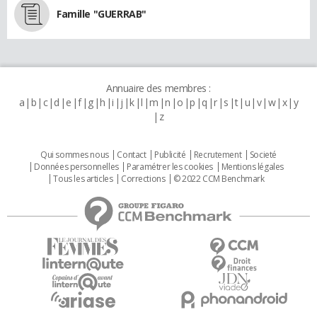
Famille "GUERRAB"
Annuaire des membres :
a
b
c
d
e
f
g
h
i
j
k
l
m
n
o
p
q
r
s
t
u
v
w
x
y
z
Qui sommes nous
Contact
Publicité
Recrutement
Societé
Données personnelles
Paramétrer les cookies
Mentions légales
Tous les articles
Corrections
© 2022 CCM Benchmark