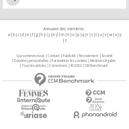
Annuaire des membres :
a
b
c
d
e
f
g
h
i
j
k
l
m
n
o
p
q
r
s
t
u
v
w
x
y
z
Qui sommes nous
Contact
Publicité
Recrutement
Societé
Données personnelles
Paramétrer les cookies
Mentions légales
Tous les articles
Corrections
© 2022 CCM Benchmark