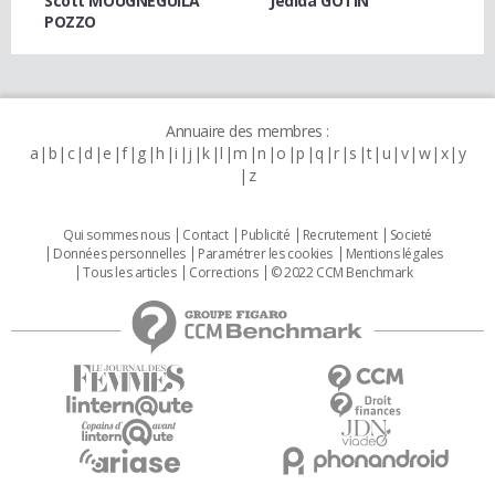
Scott MOUGNEGUILA
Jedida GOTIN
POZZO
Annuaire des membres :
a
b
c
d
e
f
g
h
i
j
k
l
m
n
o
p
q
r
s
t
u
v
w
x
y
z
Qui sommes nous
Contact
Publicité
Recrutement
Societé
Données personnelles
Paramétrer les cookies
Mentions légales
Tous les articles
Corrections
© 2022 CCM Benchmark