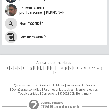
Laurent CONTE
profil personnel | PERPIGNAN
Nom "CONDÉ"
Famille "CONDÉ"
Annuaire des membres :
a
b
c
d
e
f
g
h
i
j
k
l
m
n
o
p
q
r
s
t
u
v
w
x
y
z
Qui sommes nous
Contact
Publicité
Recrutement
Societé
Données personnelles
Paramétrer les cookies
Mentions légales
Tous les articles
Corrections
© 2022 CCM Benchmark