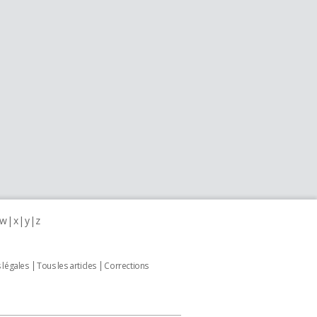
w
x
y
z
 légales
Tous les articles
Corrections