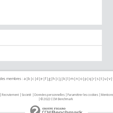
 des membres :
a
b
c
d
e
f
g
h
i
j
k
l
m
n
o
p
q
r
s
t
u
v
Recrutement
Societé
Données personnelles
Paramétrer les cookies
Mentions
© 2022 CCM Benchmark