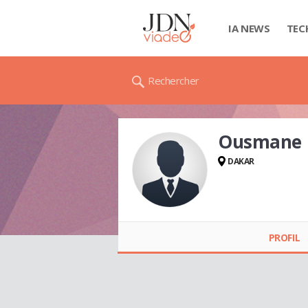
IA NEWS
TEC
Rechercher
Ousmane 
DAKAR
Ousmane NDIAYE
PROFIL