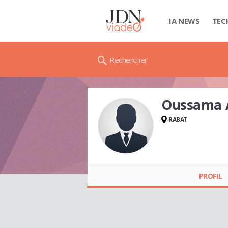
IA NEWS
TEC
Rechercher
Oussama 
RABAT
Oussama AFOUI
PROFIL