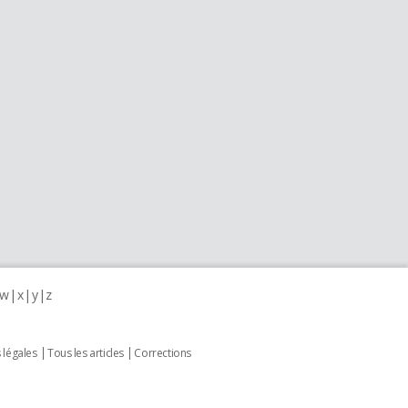
w
x
y
z
 légales
Tous les articles
Corrections