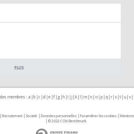
PLUS
 des membres :
a
b
c
d
e
f
g
h
i
j
k
l
m
n
o
p
q
r
s
t
u
v
Recrutement
Societé
Données personnelles
Paramétrer les cookies
Mentions
© 2022 CCM Benchmark