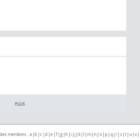
PLUS
 des membres :
a
b
c
d
e
f
g
h
i
j
k
l
m
n
o
p
q
r
s
t
u
v