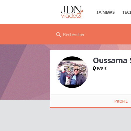
IA NEWS
TEC
Rechercher
Oussama
PARIS
Oussama SOUM
PROFIL