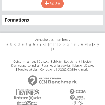
Ajouter
Formations
Annuaire des membres :
a
b
c
d
e
f
g
h
i
j
k
l
m
n
o
p
q
r
s
t
u
v
w
x
y
z
Qui sommes nous
Contact
Publicité
Recrutement
Societé
Données personnelles
Paramétrer les cookies
Mentions légales
Tous les articles
Corrections
© 2022 CCM Benchmark