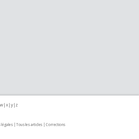
w
x
y
z
 légales
Tous les articles
Corrections