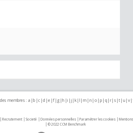
 des membres :
a
b
c
d
e
f
g
h
i
j
k
l
m
n
o
p
q
r
s
t
u
v
Recrutement
Societé
Données personnelles
Paramétrer les cookies
Mentions
© 2022 CCM Benchmark