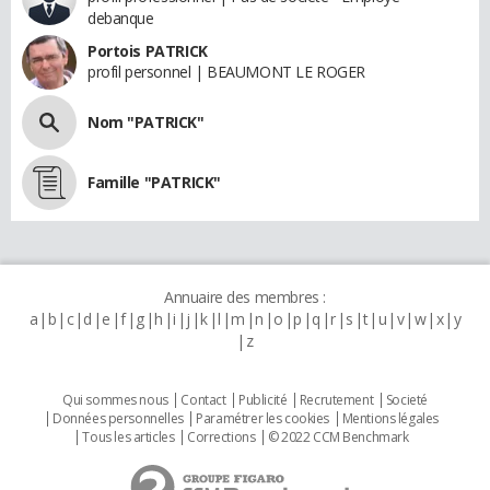
debanque
Portois PATRICK
profil personnel | BEAUMONT LE ROGER
Nom "PATRICK"
Famille "PATRICK"
Annuaire des membres :
a
b
c
d
e
f
g
h
i
j
k
l
m
n
o
p
q
r
s
t
u
v
w
x
y
z
Qui sommes nous
Contact
Publicité
Recrutement
Societé
Données personnelles
Paramétrer les cookies
Mentions légales
Tous les articles
Corrections
© 2022 CCM Benchmark