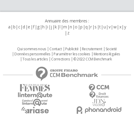
Annuaire des membres :
a
b
c
d
e
f
g
h
i
j
k
l
m
n
o
p
q
r
s
t
u
v
w
x
y
z
Qui sommes nous
Contact
Publicité
Recrutement
Societé
Données personnelles
Paramétrer les cookies
Mentions légales
Tous les articles
Corrections
© 2022 CCM Benchmark