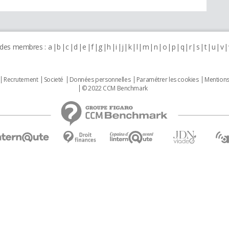
 des membres :
a
b
c
d
e
f
g
h
i
j
k
l
m
n
o
p
q
r
s
t
u
v
Recrutement
Societé
Données personnelles
Paramétrer les cookies
Mentions
© 2022 CCM Benchmark