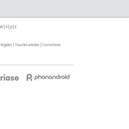
w
x
y
z
 légales
Tous les articles
Corrections