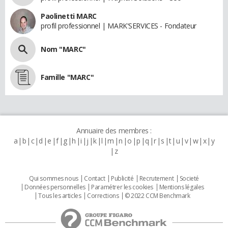
Paolinetti MARC
profil professionnel | MARK'SERVICES - Fondateur
Nom "MARC"
Famille "MARC"
Annuaire des membres :
a
b
c
d
e
f
g
h
i
j
k
l
m
n
o
p
q
r
s
t
u
v
w
x
y
z
Qui sommes nous
Contact
Publicité
Recrutement
Societé
Données personnelles
Paramétrer les cookies
Mentions légales
Tous les articles
Corrections
© 2022 CCM Benchmark