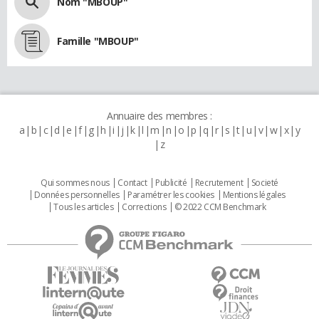
Nom "MBOUP"
Famille "MBOUP"
Annuaire des membres :
a
b
c
d
e
f
g
h
i
j
k
l
m
n
o
p
q
r
s
t
u
v
w
x
y
z
Qui sommes nous
Contact
Publicité
Recrutement
Societé
Données personnelles
Paramétrer les cookies
Mentions légales
Tous les articles
Corrections
© 2022 CCM Benchmark