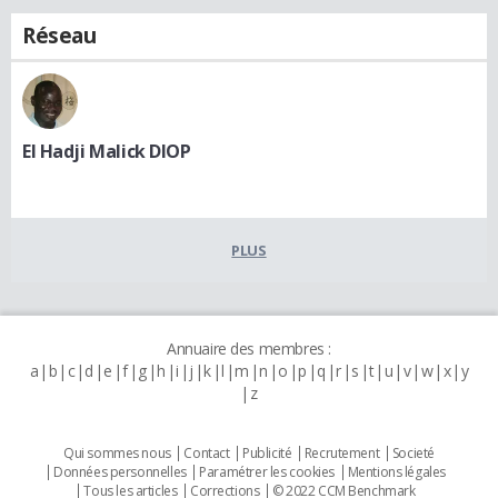
Réseau
El Hadji Malick DIOP
PLUS
Annuaire des membres :
a
b
c
d
e
f
g
h
i
j
k
l
m
n
o
p
q
r
s
t
u
v
w
x
y
z
Qui sommes nous
Contact
Publicité
Recrutement
Societé
Données personnelles
Paramétrer les cookies
Mentions légales
Tous les articles
Corrections
© 2022 CCM Benchmark