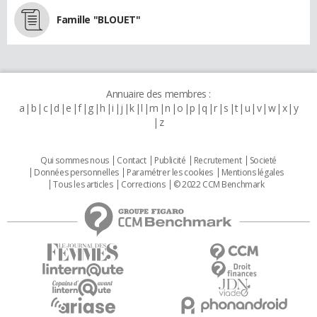
Famille "BLOUET"
Annuaire des membres :
a
b
c
d
e
f
g
h
i
j
k
l
m
n
o
p
q
r
s
t
u
v
w
x
y
z
Qui sommes nous
Contact
Publicité
Recrutement
Societé
Données personnelles
Paramétrer les cookies
Mentions légales
Tous les articles
Corrections
© 2022 CCM Benchmark