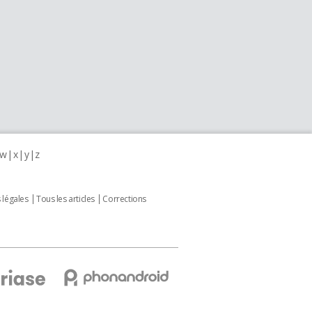
w
x
y
z
 légales
Tous les articles
Corrections