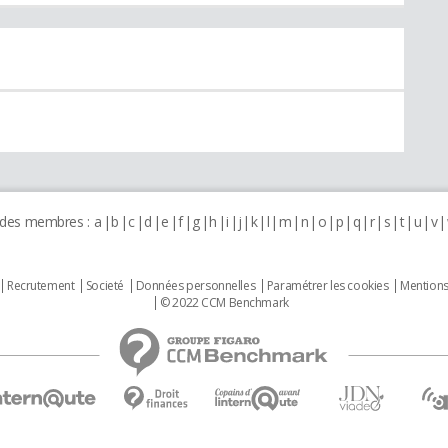
 des membres :
a
b
c
d
e
f
g
h
i
j
k
l
m
n
o
p
q
r
s
t
u
v
Recrutement
Societé
Données personnelles
Paramétrer les cookies
Mentions
© 2022 CCM Benchmark