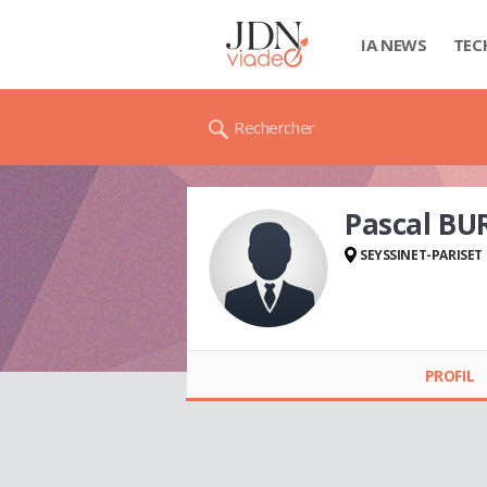
IA NEWS
TEC
Rechercher
Pascal BU
SEYSSINET-PARISET
Pascal BURLET
PROFIL