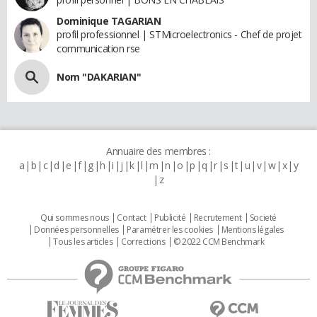
Dominique TAGARIAN
profil professionnel | STMicroelectronics - Chef de projet
communication rse
Nom "DAKARIAN"
Annuaire des membres :
a
b
c
d
e
f
g
h
i
j
k
l
m
n
o
p
q
r
s
t
u
v
w
x
y
z
Qui sommes nous
Contact
Publicité
Recrutement
Societé
Données personnelles
Paramétrer les cookies
Mentions légales
Tous les articles
Corrections
© 2022 CCM Benchmark