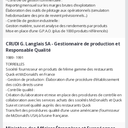
- Contrôle de gestion commerciale :
Reporting mensuel sur les marges brutes d’exploitation
Élaboration des outils de pilotage aux opérationnels (simulation
hebdomadaire des prix de revient prévisionnels...)
- Contrôle de gestion industrielle :
Gestion matière, suivi et analyse des rendements par produits
Mise en place d’une G.P.A.O. (plus de 1000 produits référencés)
CRUDI G. Langlais SA
- Gestionnaire de production et
Responsable Qualité
1989 - 1991
TORREILLES
Société fournisseur en produits de IVème gamme des restaurants
Quick et McDonald’s en France
- Gestion de production : Élaboration d’une procédure d’établissement
des coûts directs usine
- Contrôle qualité :
Création du laboratoire et mise en place des procédures de contrôle en
collaboration avec les services achats des sociétés McDonald’s et Quick
Suivi et conseil qualité auprès des restaurants Quick
Transfert des procédures qualité d’une usine américaine (fournisseur
de McDonald’s USA) à l’usine française.