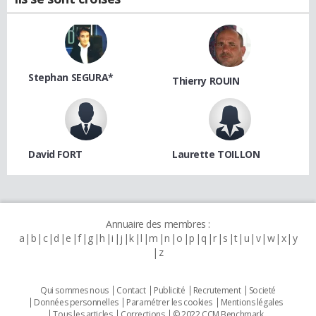
Stephan SEGURA*
Thierry ROUIN
David FORT
Laurette TOILLON
Annuaire des membres :
a
b
c
d
e
f
g
h
i
j
k
l
m
n
o
p
q
r
s
t
u
v
w
x
y
z
Qui sommes nous
Contact
Publicité
Recrutement
Societé
Données personnelles
Paramétrer les cookies
Mentions légales
Tous les articles
Corrections
© 2022 CCM Benchmark