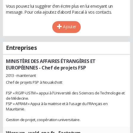
Vous pouvez lui suggérer d'en écrire plus en lui envoyant un
message. Pour cela ajoutez d'abord Pascal à vos contacts.
Ajouter
Entreprises
MINISTÈRE DES AFFAIRES ÉTRANGÈRES ET
EUROPÉENNES
- Chef de projets FSP
2013 - maintenant
Chef de projets FSP à Nouakchott
FSP « RGFP-USTM » appui à l'Université des Sciences de Technologie et
de Médecine.
FSP « AFRAM » Appui à la maitrise et à l'usage du FRAnçais en
Mauritanie.
Gestion de projet, coopération universitaire.
Www.xn--wald-epa.fr
- Factotum