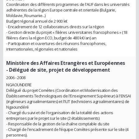
Coordination des différents programmes de l’AUF dans les universités
adhérentes de la région Europe centrale et orientale (Bulgarie,
Moldavie, Roumanie...)
Budget régional annuel de 2 900 k€
- Encadrement de 12 collaborateurs directs sur la région
- Gestion directe du projet « filières universitaires francophones » (18
filières dans la région ECO, budget de 480 k€/an) an
- Participation et ouvertures des réunions francophones,
internationales, régionales et nationales
Ministère des Affaires Etrangères et Européennes
- Délégué de site, projet de développement
2006 - 2008
NGAOUNDERE
Délégué du projet Comètes (Coordination et Modernisation des
Établissements Technologiques de l'Enseignement Supérieur) à l'ENSAI
(ingénieurs agroalimentaires) et l'IUT (techniciens agroalimentaires) de
Ngaoundéré
- Chargé du suivi et de l'organisation de la totalité des actions
entreprises par le projet sur le site (2 établissements)
- Responsable de la gestion de la chaîne comptable du site
- Chargé de l'encadrement de l’équipe Comètes présente sur le site (4
personnes).