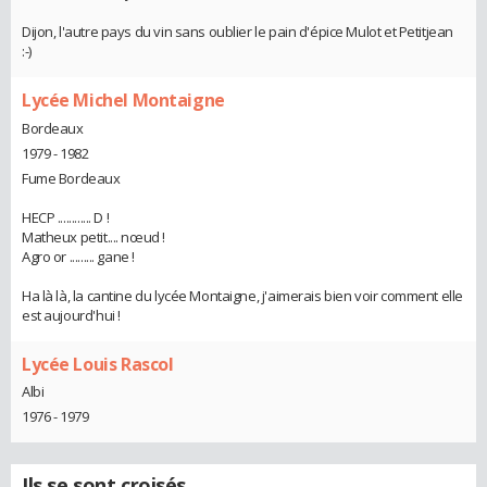
Dijon, l'autre pays du vin sans oublier le pain d'épice Mulot et Petitjean
:-)
Lycée Michel Montaigne
Bordeaux
1979 - 1982
Fume Bordeaux
HECP ............ D !
Matheux petit.... nœud !
Agro or ......... gane !
Ha là là, la cantine du lycée Montaigne, j'aimerais bien voir comment elle
est aujourd'hui !
Lycée Louis Rascol
Albi
1976 - 1979
Ils se sont croisés