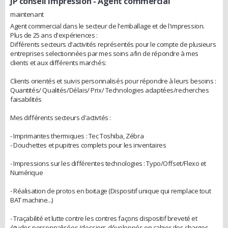
JP conseil impression
- Agent commercial
maintenant
Agent commercial dans le secteur de l'emballage et de l'impression.
Plus de 25 ans d'expériences :
Différents secteurs d'activités représentés pour le compte de plusieurs
entreprises selectionnées par mes soins afin de répondre à mes
clients et aux différents marchés:
Clients orientés et suivis personnalisés pour répondre à leurs besoins :
Quantités/ Qualités/Délais/ Prix/ Technologies adaptées/recherches
faisabilités
Mes différents secteurs d'activtés :
- Imprimantes thermiques : Tec Toshiba, Zébra
- Douchettes et pupitres complets pour les inventaires
- Impressions sur les différentes technologies : Typo/Offset/Flexo et
Numérique
- Réalisation de protos en boitage (Dispositif unique qui remplace tout
BAT machine...)
- Traçabilité et lutte contre les contres façons dispositif breveté et
études personnalisées (dossiers développés en cahier des charges