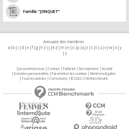
Famille "JONQUET"
Annuaire des membres :
a
b
c
d
e
f
g
h
i
j
k
l
m
n
o
p
q
r
s
t
u
v
w
x
y
z
Qui sommes nous
Contact
Publicité
Recrutement
Societé
Données personnelles
Paramétrer les cookies
Mentions légales
Tous les articles
Corrections
© 2022 CCM Benchmark