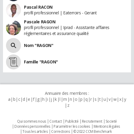
Pascal RACON
profil professionnel | Eaterroirs - Gerant
Pascale RAGON
profil professionnel | Iprad - Assistante affaires
réglementaires et assurance qualité
Nom "RAGON"
Famille "RAGON"
Annuaire des membres :
a
b
c
d
e
f
g
h
i
j
k
l
m
n
o
p
q
r
s
t
u
v
w
x
y
z
Qui sommes nous
Contact
Publicité
Recrutement
Societé
Données personnelles
Paramétrer les cookies
Mentions légales
Tous les articles
Corrections
© 2022 CCM Benchmark