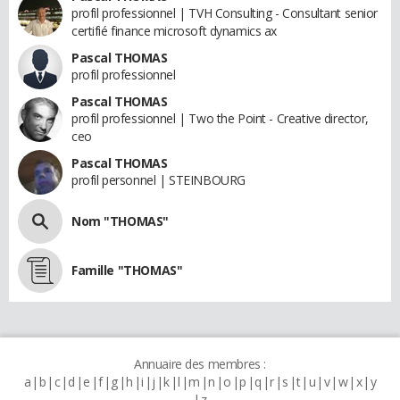
profil professionnel | TVH Consulting - Consultant senior
certifié finance microsoft dynamics ax
Pascal THOMAS
profil professionnel
Pascal THOMAS
profil professionnel | Two the Point - Creative director,
ceo
Pascal THOMAS
profil personnel | STEINBOURG
Nom "THOMAS"
Famille "THOMAS"
Annuaire des membres :
a
b
c
d
e
f
g
h
i
j
k
l
m
n
o
p
q
r
s
t
u
v
w
x
y
z