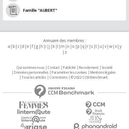
Famille "AUBERT"
Annuaire des membres :
a
b
c
d
e
f
g
h
i
j
k
l
m
n
o
p
q
r
s
t
u
v
w
x
y
z
Qui sommes nous
Contact
Publicité
Recrutement
Societé
Données personnelles
Paramétrer les cookies
Mentions légales
Tous les articles
Corrections
© 2022 CCM Benchmark