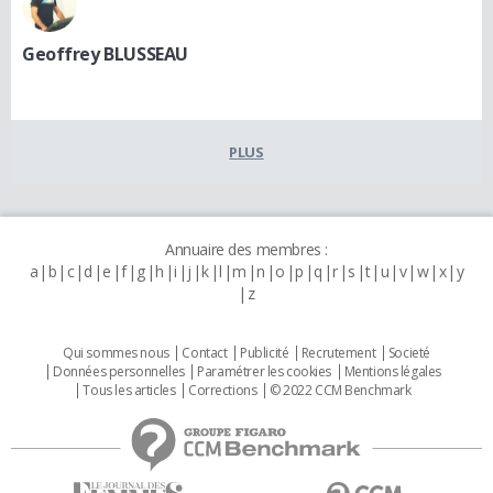
Geoffrey BLUSSEAU
PLUS
Annuaire des membres :
a
b
c
d
e
f
g
h
i
j
k
l
m
n
o
p
q
r
s
t
u
v
w
x
y
z
Qui sommes nous
Contact
Publicité
Recrutement
Societé
Données personnelles
Paramétrer les cookies
Mentions légales
Tous les articles
Corrections
© 2022 CCM Benchmark