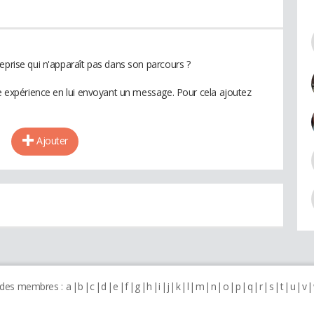
eprise qui n'apparaît pas dans son parcours ?
te expérience en lui envoyant un message. Pour cela ajoutez
Ajouter
 des membres :
a
b
c
d
e
f
g
h
i
j
k
l
m
n
o
p
q
r
s
t
u
v