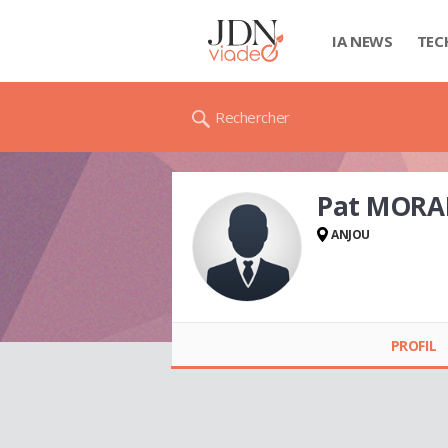
IA NEWS
TEC
Rechercher
Pat MORA
ANJOU
Pat MORALES
PROFIL