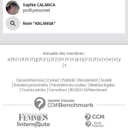
Sophie CALANCA
profil personnel
Nom "KALANGA"
Annuaire des membres :
a
b
c
d
e
f
g
h
i
j
k
l
m
n
o
p
q
r
s
t
u
v
w
x
y
z
Qui sommes nous
Contact
Publicité
Recrutement
Societé
Données personnelles
Paramétrer les cookies
Mentions légales
Tous les articles
Corrections
© 2022 CCM Benchmark