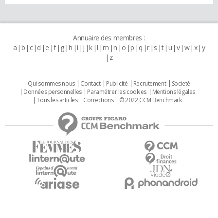
Annuaire des membres :
a
b
c
d
e
f
g
h
i
j
k
l
m
n
o
p
q
r
s
t
u
v
w
x
y
z
Qui sommes nous
Contact
Publicité
Recrutement
Societé
Données personnelles
Paramétrer les cookies
Mentions légales
Tous les articles
Corrections
© 2022 CCM Benchmark