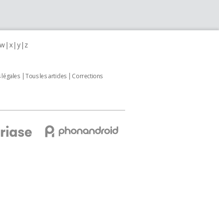
w
x
y
z
 légales
Tous les articles
Corrections