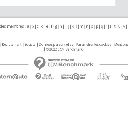
 des membres :
a
b
c
d
e
f
g
h
i
j
k
l
m
n
o
p
q
r
s
t
u
v
Recrutement
Societé
Données personnelles
Paramétrer les cookies
Mentions
© 2022 CCM Benchmark