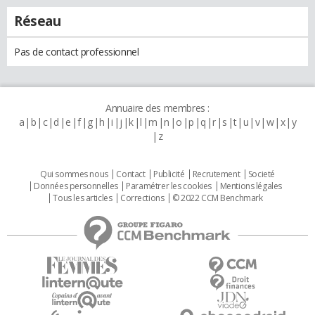
Réseau
Pas de contact professionnel
Annuaire des membres :
a
b
c
d
e
f
g
h
i
j
k
l
m
n
o
p
q
r
s
t
u
v
w
x
y
z
Qui sommes nous
Contact
Publicité
Recrutement
Societé
Données personnelles
Paramétrer les cookies
Mentions légales
Tous les articles
Corrections
© 2022 CCM Benchmark