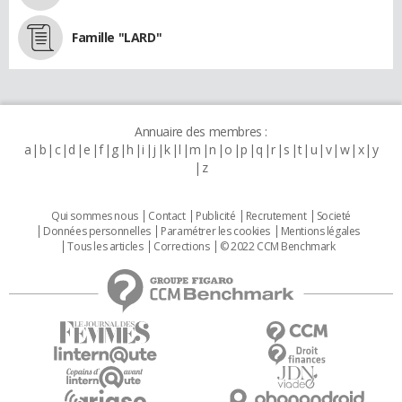
Famille "LARD"
Annuaire des membres :
a
b
c
d
e
f
g
h
i
j
k
l
m
n
o
p
q
r
s
t
u
v
w
x
y
z
Qui sommes nous
Contact
Publicité
Recrutement
Societé
Données personnelles
Paramétrer les cookies
Mentions légales
Tous les articles
Corrections
© 2022 CCM Benchmark