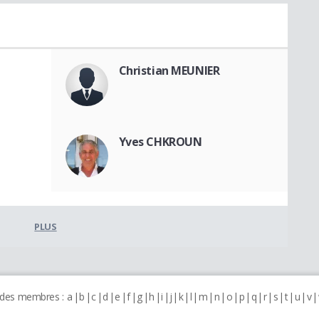
Christian MEUNIER
Yves CHKROUN
PLUS
 des membres :
a
b
c
d
e
f
g
h
i
j
k
l
m
n
o
p
q
r
s
t
u
v