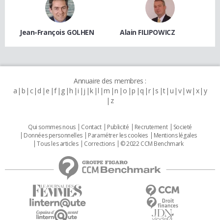
Jean-François GOLHEN
Alain FILIPOWICZ
Annuaire des membres :
a
b
c
d
e
f
g
h
i
j
k
l
m
n
o
p
q
r
s
t
u
v
w
x
y
z
Qui sommes nous
Contact
Publicité
Recrutement
Societé
Données personnelles
Paramétrer les cookies
Mentions légales
Tous les articles
Corrections
© 2022 CCM Benchmark