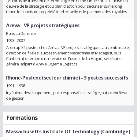
- Accords de transfert de technologie en Chine / Inde / Russie : mise en
oeuvre de la stratégie et du plan d'action pour sécuriser sur le long
terme les droits de propriété intellectuelle et le paiement des royalties
Areva
- VP projets stratégiques
Paris La Defense
1998 - 2007
Ai occupé 5 postes chez Areva : VP projets stratégiques au combustible,
direction de filiales (successivement Mecachimie et Mecagest, puis
Canberra), direction d'un service de l'usine de La Hague, secrétaire
général adjoint d'Areva Cogema Logistics
Rhone-Poulenc (secteur chimie)
- 3 postes successifs
1991 - 1998
Ingénieur développement, puis responsable stratégie, puis contrôleur
de gestion
Formations
Massachusetts Institute Of Technology (Cambridge)