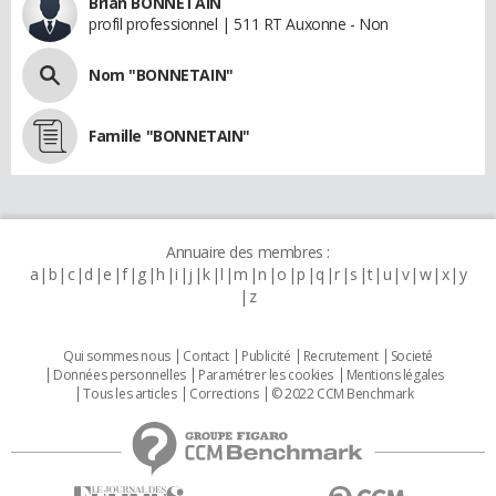
Brian BONNETAIN
profil professionnel | 511 RT Auxonne - Non
Nom "BONNETAIN"
Famille "BONNETAIN"
Annuaire des membres :
a
b
c
d
e
f
g
h
i
j
k
l
m
n
o
p
q
r
s
t
u
v
w
x
y
z
Qui sommes nous
Contact
Publicité
Recrutement
Societé
Données personnelles
Paramétrer les cookies
Mentions légales
Tous les articles
Corrections
© 2022 CCM Benchmark